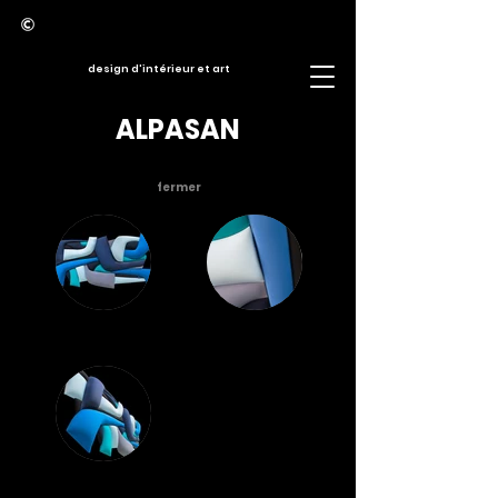
design d'intérieur et art
ALPASAN
fermer