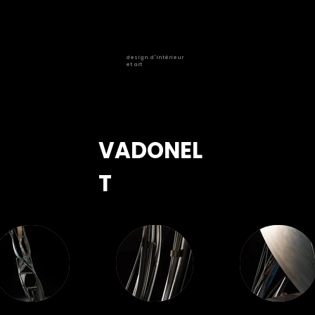
design d'intérieur
et art
VADONEL
T